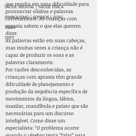
que resulta em uma dificuldade para 
SAÚDE MENTAL | SAÚDE FÍSICA
pronunciar sílabas e palavras 
SIMBOLISMO | SONHOS | JUNG
corretamente. As crianças com 
apraxia sabem o que elas querem 
TDAH
dizer.
TEPT
As palavras estão em suas cabeças, 
mas muitas vezes a criança não é 
capaz de produzir os sons e as 
palavras claramente.
Por razões desconhecidas, as 
crianças com apraxia têm grande 
dificuldade de planejamento e 
produção da sequência específica de 
movimentos da língua, lábios, 
maxilar, mandíbula e palato que são 
necessárias para um discurso 
inteligível. Como disse um 
especialista: “O problema ocorre 
quando o cérebro tenta “falar” para 