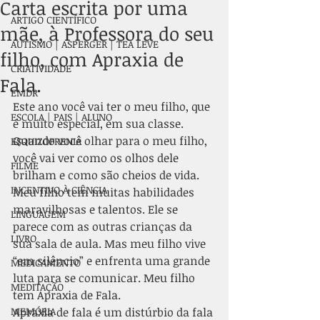
Carta escrita por uma
ARTIGO CIENTÍFICO
mãe, à Professora do seu
AUTISMO | ASPERGER | TEA LEVE
filho, com Apraxia de
CRIATIVIDADE
Fala.
EMDR
Este ano você vai ter o meu filho, que 
ESCOLA | PAIS | ALUNO
é muito especial, em sua classe. 
Quando você olhar para o meu filho, 
ESQUIZOFRENIA
você vai ver como os olhos dele 
FILME
brilham e como são cheios de vida. 
INCENTIVO À CIÊNCIA
Meu filho tem muitas habilidades 
maravilhosas e talentos. Ele se 
LINGUAGEM
parece com as outras crianças da 
LIVRO
sua sala de aula. Mas meu filho vive 
“em silêncio” e enfrenta uma grande 
MEDICAMENTO
luta para se comunicar. Meu filho 
MEDITAÇÃO
tem Apraxia de Fala.
MEMÓRIA
Apraxia de fala é um distúrbio da fala 