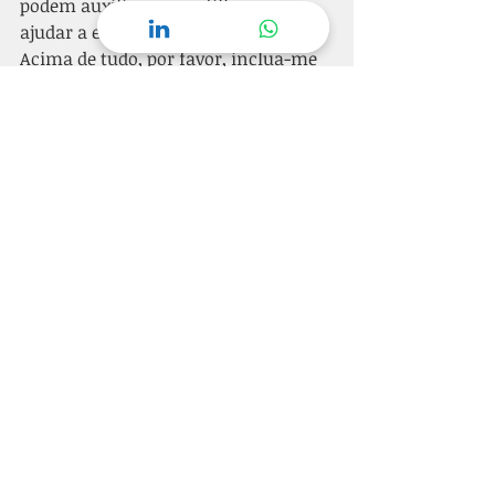
podem auxiliar o meu filho a nos 
ajudar a entender o que ele deseja.
Acima de tudo, por favor, inclua-me 
como sua parceira. Eu quero muito 
ajudar o meu filho e quero fazer todo 
o possível para apoiá-la como 
professora do meu filho. Espero que 
possamos nos comunicar sempre e 
compartilhar informações uma com 
a outra para o benefício de meu filho.
Muito obrigada por dispensar um 
momento do seu tempo, lendo 
minha carta.
FONTE: 
https://apraxiabrasil.org/depoimento
s/carta-escrita-por-uma-mae-a-
professora-do-seu-filho-com-apraxia-
de-fala/