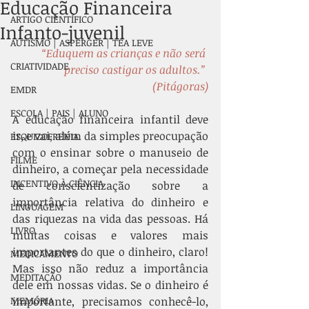
Educação Financeira
ARTIGO CIENTÍFICO
Infanto-juvenil
AUTISMO | ASPERGER | TEA LEVE
“Eduquem as crianças e não será 
CRIATIVIDADE
preciso castigar os adultos.” 
(Pitágoras)
EMDR
ESCOLA | PAIS | ALUNO
A educação financeira infantil deve 
ir, e vai, além da simples preocupação 
ESQUIZOFRENIA
com o ensinar sobre o manuseio de 
FILME
dinheiro, a começar pela necessidade 
INCENTIVO À CIÊNCIA
de conscientização sobre a 
importância relativa do dinheiro e 
LINGUAGEM
das riquezas na vida das pessoas. Há 
LIVRO
muitas coisas e valores mais 
importantes do que o dinheiro, claro! 
MEDICAMENTO
Mas isso não reduz a importância 
MEDITAÇÃO
dele em nossas vidas. Se o dinheiro é 
MEMÓRIA
importante, precisamos conhecê-lo, 