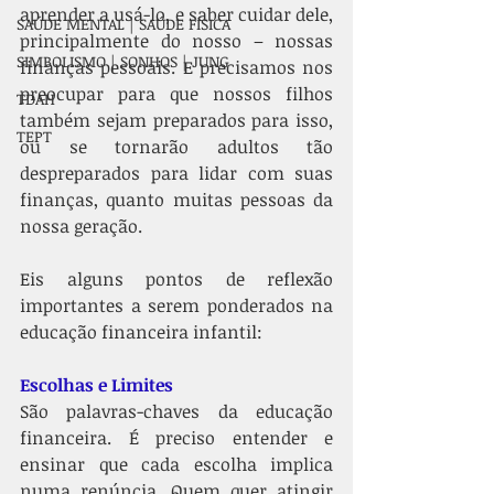
aprender a usá-lo, e saber cuidar dele, 
SAÚDE MENTAL | SAÚDE FÍSICA
principalmente do nosso – nossas 
SIMBOLISMO | SONHOS | JUNG
finanças pessoais. E precisamos nos 
preocupar para que nossos filhos 
TDAH
também sejam preparados para isso, 
TEPT
ou se tornarão adultos tão 
despreparados para lidar com suas 
finanças, quanto muitas pessoas da 
nossa geração. 
Eis alguns pontos de reflexão 
importantes a serem ponderados na 
educação financeira infantil: 
Escolhas e Limites
São palavras-chaves da educação 
financeira. É preciso entender e 
ensinar que cada escolha implica 
numa renúncia. Quem quer atingir 