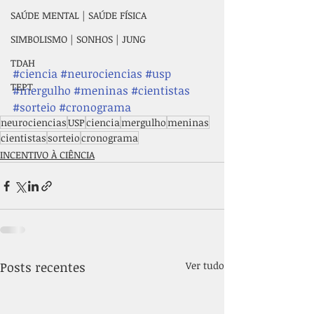
SAÚDE MENTAL | SAÚDE FÍSICA
SIMBOLISMO | SONHOS | JUNG
TDAH
#ciencia
#neurociencias
#usp
TEPT
#mergulho
#meninas
#cientistas
#sorteio
#cronograma
neurociencias
USP
ciencia
mergulho
meninas
cientistas
sorteio
cronograma
INCENTIVO À CIÊNCIA
Posts recentes
Ver tudo