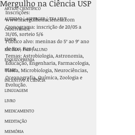
Mergulho na Ciência USP
ARTIGO CIENTÍFICO
Inscrições: 
AUTISMO | ASPERGER | TEA LEVE
www.mergulhonaciencia.com
Cronograma: inscrição de 20/05 a 
CRIATIVIDADE
31/05, sorteio 5/6
EMDR
Público alvo: meninas do 5º ao 9º ano 
do Ens. Fund.
ESCOLA | PAIS | ALUNO
Temas: Astrobiologia, Astronomia, 
ESQUIZOFRENIA
Educação, Engenharia, Farmacologia, 
FILME
Física, Microbiologia, Neurociências, 
Oceanografia, Química, Zoologia e 
INCENTIVO À CIÊNCIA
Evolução.
LINGUAGEM
LIVRO
MEDICAMENTO
MEDITAÇÃO
MEMÓRIA