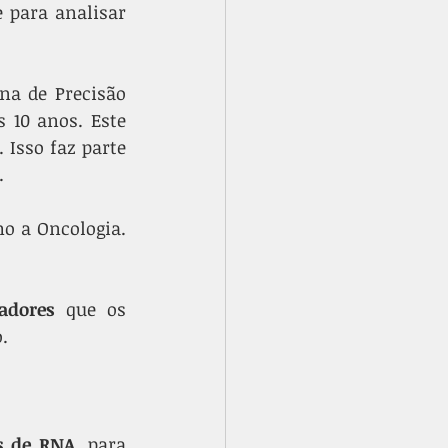
para analisar 
a de Precisão 
10 anos. Este 
Isso faz parte 
.
o a Oncologia. 
adores
 que os 
.
s de RNA
, para 