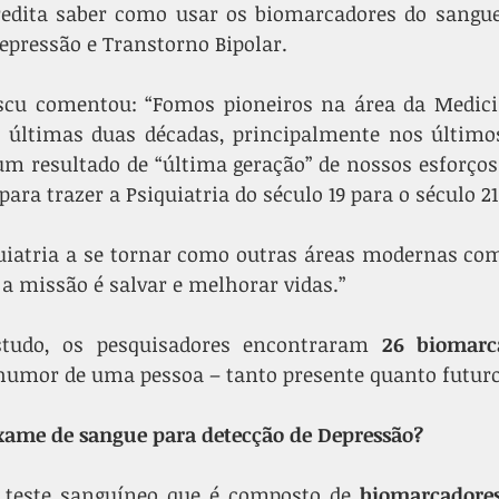
redita saber como usar os biomarcadores do sangue 
pressão e Transtorno Bipolar.
scu comentou: “Fomos pioneiros na área da Medicin
 últimas duas décadas, principalmente nos últimos 
m resultado de “última geração” de nossos esforços. 
ra trazer a Psiquiatria do século 19 para o século 21
quiatria a se tornar como outras áreas modernas com
a missão é salvar e melhorar vidas.”
studo, os pesquisadores encontraram 
26 biomarc
umor de uma pessoa – tanto presente quanto futuro
xame de sangue para detecção de Depressão?
 teste sanguíneo que é composto de 
biomarcadore