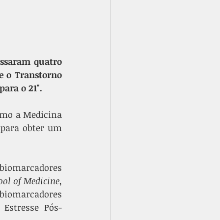
ssaram quatro 
 o Transtorno 
para o 21".
omo a Medicina 
de Precisão poderia mudar o processo ambíguo e, muitas vezes, lento para obter um 
biomarcadores 
ool of Medicine
, 
biomarcadores 
 Estresse Pós-