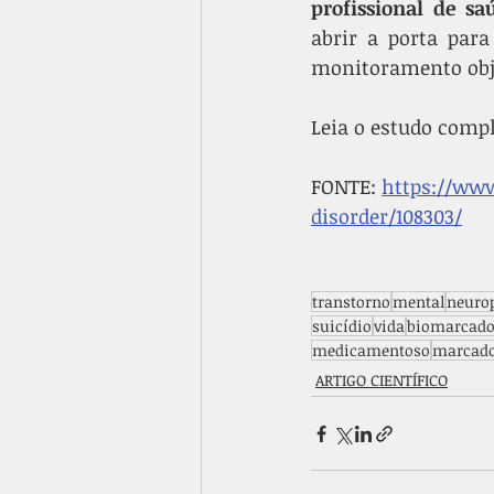
profissional de sa
abrir a porta par
monitoramento obje
Leia o estudo compl
FONTE: 
https://ww
disorder/108303/
transtorno
mental
neurop
suicídio
vida
biomarcado
medicamentoso
marcad
ARTIGO CIENTÍFICO