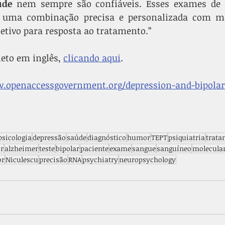
úde
 nem sempre são confiáveis. Esses exames de
a uma combinação precisa e personalizada com m
tivo para resposta ao tratamento.”
eto em inglês, 
clicando aqui
.  
w.openaccessgovernment.org/depression-and-bipolar
sicologia
depressão
saúde
diagnóstico
humor
TEPT
psiquiatria
trata
r
alzheimer
teste
bipolar
paciente
exame
sangue
sanguíneo
molecula
or
Niculescu
precisão
RNA
psychiatry
neuropsychology