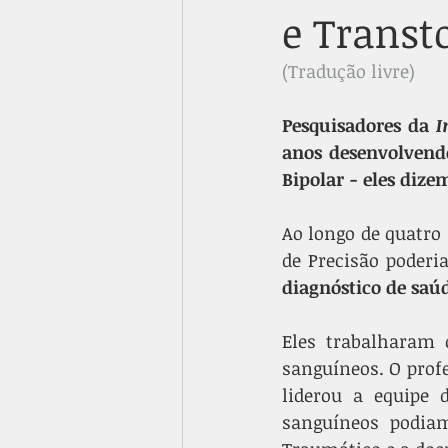
e Transt
(Tradução livre)
Pesquisadores da 
I
anos desenvolvendo
Bipolar - eles dizem
Ao longo de quatro
diagnóstico de saú
Eles trabalharam 
sanguíneos. O profe
liderou a equipe 
sanguíneos podiam