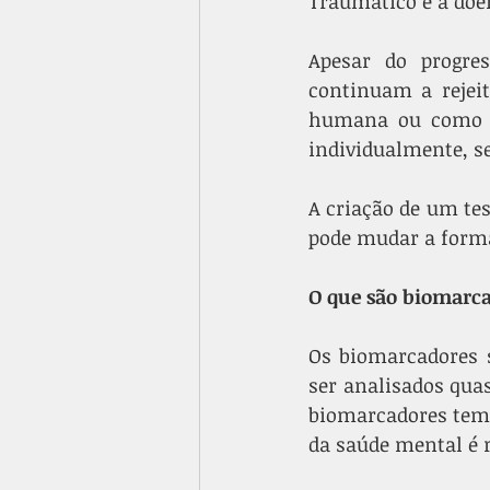
Traumático e a doe
Apesar do progre
continuam a rejei
humana ou como um
individualmente, 
A criação de um tes
pode mudar a forma
O que são biomarc
Os biomarcadores 
ser analisados qua
biomarcadores tem 
da saúde mental é 