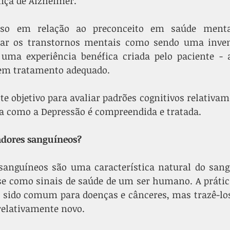
nça de Alzheimer.
sso em relação ao preconceito em saúde mental
tar os transtornos mentais como sendo uma inve
a experiência benéfica criada pelo paciente - a
sem tratamento adequado.
te objetivo para avaliar padrões cognitivos relativame
 como a Depressão é compreendida e tratada.
adores sanguíneos?
sanguíneos são uma característica natural do sang
se como sinais de saúde de um ser humano. A prática
sido comum para doenças e cânceres, mas trazê-los
relativamente novo.