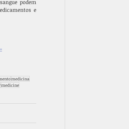
 sangue podem 
edicamentos e 
-
mento
medicina
r
medicine