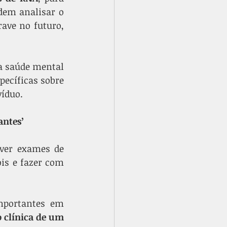
em analisar o 
ave no futuro, 
 saúde mental 
cíficas sobre 
íduo.
antes’
ver exames de 
is e fazer com 
portantes em 
 clínica de um 