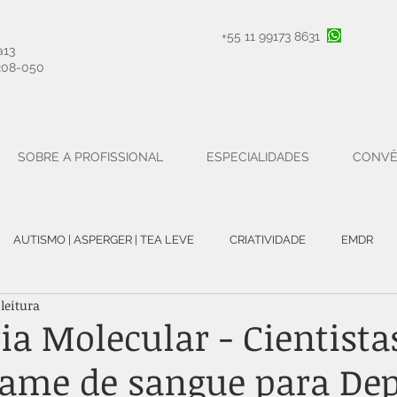
+55 11 99173 8631
a13
208-050
SOBRE A PROFISSIONAL
ESPECIALIDADES
CONVÊ
AUTISMO | ASPERGER | TEA LEVE
CRIATIVIDADE
EMDR
leitura
INCENTIVO À CIÊNCIA
LINGUAGEM
LIVRO
MEDICAMEN
ia Molecular - Cientista
ame de sangue para De
ÚDE FÍSICA
SIMBOLISMO | SONHOS | JUNG
TDAH
TEPT