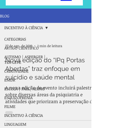
BLOG
INCENTIVO À CIÊNCIA
CATEGORIAS
27 de ago. de 2019
1 min de leitura
ARTIGO CIENTÍFICO
AUTISMO | ASPERGER |
Nova edição do “IPq Portas
TEA LEVE
Abertas” traz enfoque em
CRIATIVIDADE
suicídio e saúde mental
EMDR
A nona edição do evento incluirá palestras
ESCOLA | PAIS | ALUNO
sobre diversas áreas da psiquiatria e
ESQUIZOFRENIA
atividades que priorizam a preservação da
FILME
mente O evento...
INCENTIVO À CIÊNCIA
LINGUAGEM