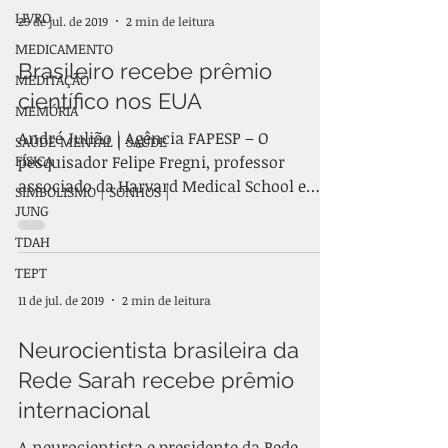
LIVRO
25 de jul. de 2019
2 min de leitura
MEDICAMENTO
Brasileiro recebe prêmio
MEDITAÇÃO
científico nos EUA
MEMÓRIA
André Julião | Agência FAPESP – O
SAÚDE MENTAL | SAÚDE
FÍSICA
pesquisador Felipe Fregni, professor
associado da Harvard Medical School e
SIMBOLISMO | SONHOS |
professor visitante da...
JUNG
TDAH
TEPT
11 de jul. de 2019
2 min de leitura
Neurocientista brasileira da
Rede Sarah recebe prêmio
internacional
A neurocientista e presidente da Rede