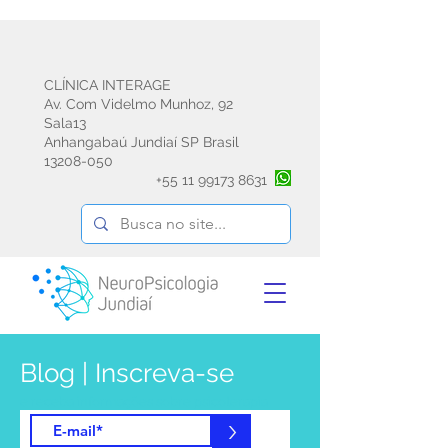
CLÍNICA INTERAGE
Av. Com Videlmo Munhoz, 92
Sala13
Anhangabaú Jundiaí SP Brasil
13208-050
+55
11 99173 8631
Blog | Inscreva-se
e receba informações sobre psicoterapia
emdr avaliação e reabilitação
>
neuropsicológica