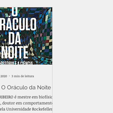
MEDICAMENTO
MEDITAÇÃO
MEMÓRIA
SA
e 2020
3 min de leitura
 O Oráculo da Noite
RIBEIRO é mestre em biofísica
J, doutor em comportamento
la Universidade Rockefeller,