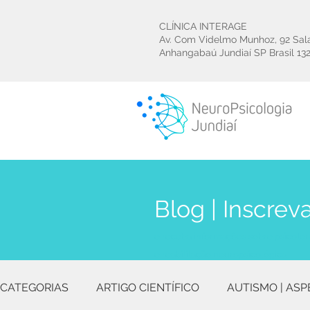
CLÍNICA INTERAGE
Av. Com Videlmo Munhoz, 92 Sal
Anhangabaú Jundiaí SP Brasil
13
Blog | Inscrev
e receba informações sobre psicoter
e reabilitação neuropsicológica
CATEGORIAS
ARTIGO CIENTÍFICO
AUTISMO | ASP