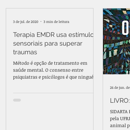
INCENTIVO À CIÊNCIA
LINGUAGEM
LIVRO
3 de jul. de 2020
3 min de leitura
Terapia EMDR usa estímulos
SIMBOLISMO | SONHOS | JUNG
TDAH
TEPT
sensoriais para superar
traumas
Método é opção de tratamento em
saúde mental. O consenso entre
psiquiatras e psicólogos é que ninguém
estava preparado para encarar um...
26 de jun. d
LIVRO:
SIDARTA 
pela UFR
animal pe