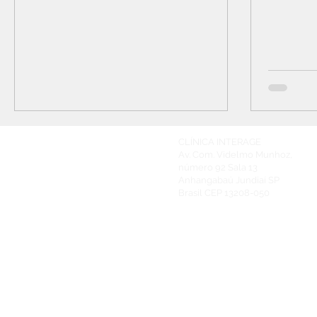
pós-douto
CLÍNICA INTERAGE
Av. Com. Videlmo Munhoz,
número 92
Sala 13
Anhangabaú Jundiaí SP
Brasil
CEP 13208-050