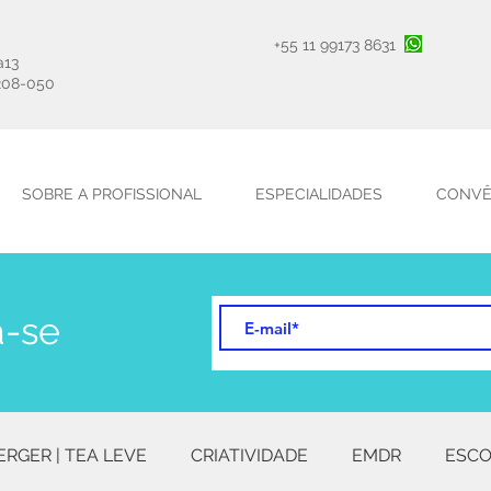
+55 11 99173 8631
a13
208-050
SOBRE A PROFISSIONAL
ESPECIALIDADES
CONVÊ
a-se
apia emdr avaliação
ERGER | TEA LEVE
CRIATIVIDADE
EMDR
ESCO