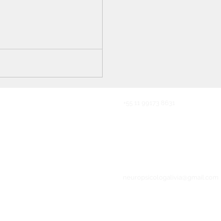
r em...
+55 11 99173 8631
neuropsicologalivia@gmail.com