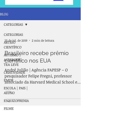
BLOG
CATEGORIAS
CATEGORIAS
25 de jul. de 2019
2 min de leitura
ARTIGO
CIENTÍFICO
Brasileiro recebe prêmio
AUTISMO |
ASPERGER |
científico nos EUA
TEA LEVE
André Julião | Agência FAPESP – O
CRIATIVIDADE
pesquisador Felipe Fregni, professor
EMDR
associado da Harvard Medical School e
professor visitante da...
ESCOLA | PAIS |
ALUNO
ESQUIZOFRENIA
FILME