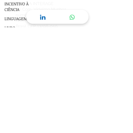
INCENTIVO À
CLÍNICA INTERAGE
CIÊNCIA
Av. Com. Videlmo Munhoz,
número 92
Sala 13
LINGUAGEM
Anhangabaú Jundiaí SP
Brasil
CEP
13208-050
LIVRO
MEDICAMENTO
+55 11 99173 8631
MEDITAÇÃO
neuropsicologalivia@gmail.com
© 2016 Copyrights Direitos Reservados
MEMÓRIA
SAÚDE
MENTAL |
SAÚDE FÍSICA
SIMBOLISMO |
SONHOS |
Agende sua consulta on-line
JUNG
TDAH
TEPT