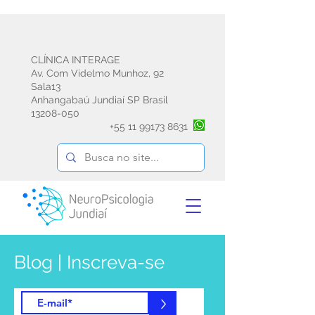
CLÍNICA INTERAGE
Av. Com Videlmo Munhoz, 92
Sala13
Anhangabaú Jundiaí SP Brasil
13208-050
+55
11 99173 8631
Blog | Inscreva-se
e receba informações sobre psicoterapia
emdr avaliação e reabilitação
>
neuropsicológica