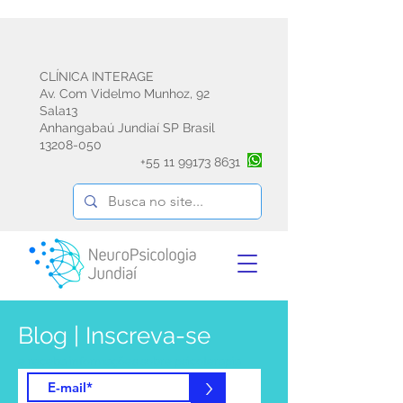
CLÍNICA INTERAGE
Av. Com Videlmo Munhoz, 92
Sala13
Anhangabaú Jundiaí SP Brasil
13208-050
+55
11 99173 8631
Blog | Inscreva-se
e receba informações sobre psicoterapia
emdr avaliação e reabilitação
>
neuropsicológica