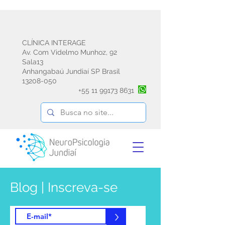
CLÍNICA INTERAGE
Av. Com Videlmo Munhoz, 92
Sala13
Anhangabaú Jundiaí SP Brasil
13208-050
+55
11 99173 8631
Blog | Inscreva-se
e receba informações sobre psicoterapia
emdr avaliação e reabilitação
>
neuropsicológica