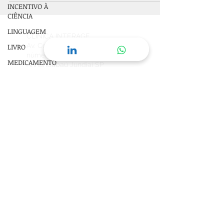
INCENTIVO À
CIÊNCIA
LINGUAGEM
CLÍNICA INTERAGE
Av. Com. Videlmo Munhoz,
LIVRO
número 92
Sala 13
MEDICAMENTO
Anhangabaú Jundiaí SP
Brasil
CEP
13208-050
MEDITAÇÃO
MEMÓRIA
+55 11 99173 8631
SAÚDE
neuropsicologalivia@gmail.com
© 2016 Copyrights Direitos Reservados
MENTAL |
SAÚDE FÍSICA
SIMBOLISMO |
SONHOS |
JUNG
TDAH
Agende sua consulta on-line
TEPT