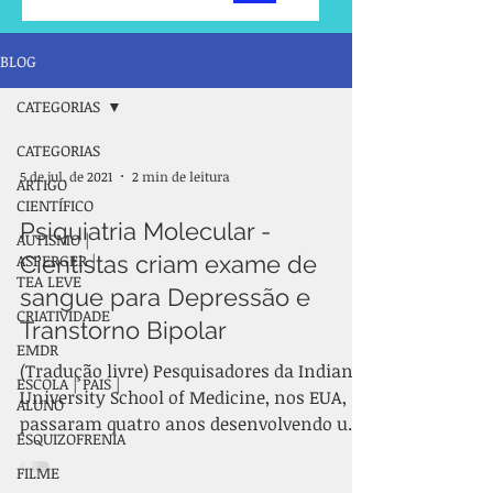
BLOG
CATEGORIAS
CATEGORIAS
5 de jul. de 2021
2 min de leitura
ARTIGO
CIENTÍFICO
Psiquiatria Molecular -
AUTISMO |
ASPERGER |
Cientistas criam exame de
TEA LEVE
sangue para Depressão e
CRIATIVIDADE
Transtorno Bipolar
EMDR
(Tradução livre) Pesquisadores da Indiana
ESCOLA | PAIS |
University School of Medicine, nos EUA,
ALUNO
passaram quatro anos desenvolvendo um
ESQUIZOFRENIA
teste sanguíneo...
FILME