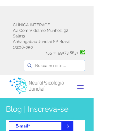
CLÍNICA INTERAGE
Av. Com Videlmo Munhoz, 92
Sala13
Anhangabaú Jundiaí SP Brasil
13208-050
+55
11 99173 8631
Blog | Inscreva-se
e receba informações sobre psicoterapia
emdr avaliação e reabilitação
>
neuropsicológica