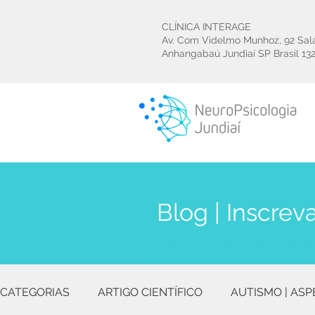
CLÍNICA INTERAGE
Av. Com Videlmo Munhoz, 92 Sal
Anhangabaú Jundiaí SP Brasil
13
Blog | Inscrev
e receba informações sobre psicoter
e reabilitação neuropsicológica
CATEGORIAS
ARTIGO CIENTÍFICO
AUTISMO | ASP