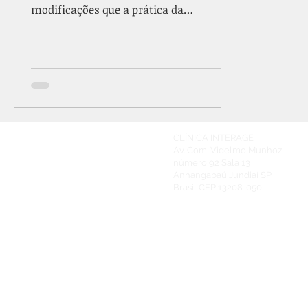
modificações que a prática da
meditação provoca na estrutura e no...
CLÍNICA INTERAGE
Av. Com. Videlmo Munhoz,
número 92
Sala 13
Anhangabaú Jundiaí SP
Brasil
CEP 13208-050