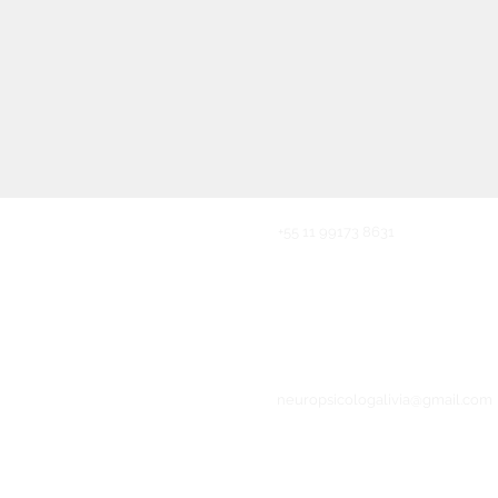
+55 11 99173 8631
neuropsicologalivia@gmail.com