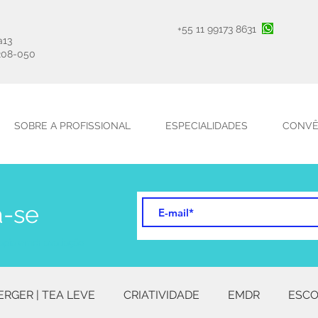
+55 11 99173 8631
a13
208-050
SOBRE A PROFISSIONAL
ESPECIALIDADES
CONVÊ
a-se
apia emdr avaliação
ERGER | TEA LEVE
CRIATIVIDADE
EMDR
ESCO