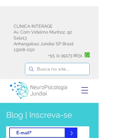
CLÍNICA INTERAGE
Av. Com Videlmo Munhoz, 92
Sala13
Anhangabaú Jundiaí SP Brasil
13208-050
+55
11 99173 8631
Blog | Inscreva-se
e receba informações sobre psicoterapia
emdr avaliação e reabilitação
>
neuropsicológica