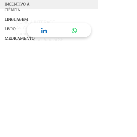
INCENTIVO À
CIÊNCIA
LINGUAGEM
CLÍNICA INTERAGE
Av. Com. Videlmo Munhoz,
LIVRO
número 92
Sala 13
MEDICAMENTO
Anhangabaú Jundiaí SP
Brasil
CEP
13208-050
MEDITAÇÃO
MEMÓRIA
+55 11 99173 8631
SAÚDE
neuropsicologalivia@gmail.com
© 2016 Copyrights Direitos Reservados
MENTAL |
SAÚDE FÍSICA
SIMBOLISMO |
SONHOS |
JUNG
TDAH
Agende sua consulta on-line
TEPT