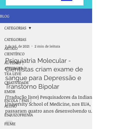
BLOG
CATEGORIAS
CATEGORIAS
5 de jul. de 2021
2 min de leitura
ARTIGO
CIENTÍFICO
Psiquiatria Molecular -
AUTISMO |
ASPERGER |
Cientistas criam exame de
TEA LEVE
sangue para Depressão e
CRIATIVIDADE
Transtorno Bipolar
EMDR
(Tradução livre) Pesquisadores da Indiana
ESCOLA | PAIS |
University School of Medicine, nos EUA,
ALUNO
passaram quatro anos desenvolvendo um
ESQUIZOFRENIA
teste sanguíneo...
FILME