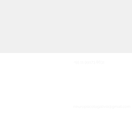
+55 11 99173 8631
neuropsicologalivia@gmail.com