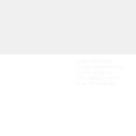
CLÍNICA INTERAGE
Av. Com. Videlmo Munhoz,
número 92
Sala 13
Anhangabaú Jundiaí SP
Brasil
CEP 13208-050