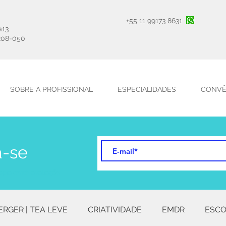
+55 11 99173 8631
a13
208-050
SOBRE A PROFISSIONAL
ESPECIALIDADES
CONVÊ
a-se
apia emdr avaliação
ERGER | TEA LEVE
CRIATIVIDADE
EMDR
ESCO