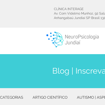
CLÍNICA INTERAGE
Av. Com Videlmo Munhoz, 92 Sal
Anhangabaú Jundiaí SP Brasil
13
Blog | Inscrev
e receba informações sobre psicoter
e reabilitação neuropsicológica
CATEGORIAS
ARTIGO CIENTÍFICO
AUTISMO | ASP