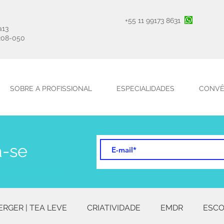
+55 11 99173 8631
a13
208-050
SOBRE A PROFISSIONAL
ESPECIALIDADES
CONVÊ
a-se
apia emdr avaliação
ERGER | TEA LEVE
CRIATIVIDADE
EMDR
ESCO