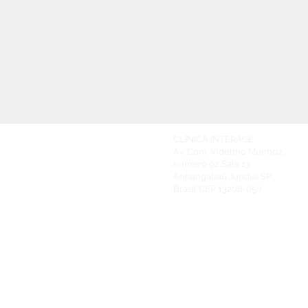
CLÍNICA INTERAGE
Av. Com. Videlmo Munhoz,
número 92
Sala 13
Anhangabaú Jundiaí SP
Brasil
CEP 13208-050