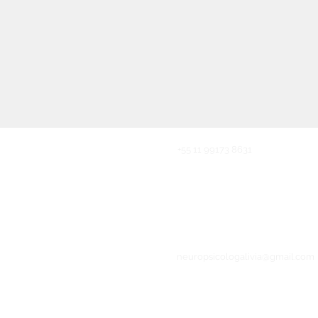
+55 11 99173 8631
neuropsicologalivia@gmail.com