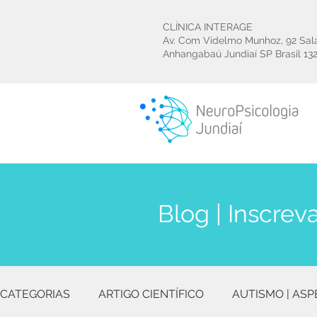
CLÍNICA INTERAGE
Av. Com Videlmo Munhoz, 92 Sal
Anhangabaú Jundiaí SP Brasil
13
Blog | Inscrev
e receba informações sobre psicoter
e reabilitação neuropsicológica
CATEGORIAS
ARTIGO CIENTÍFICO
AUTISMO | ASP