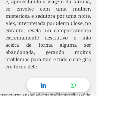
e, aproveitando a viagem da família, 
se envolve com uma mulher, 
misteriosa e sedutora por uma noite. 
Alex, interpretada por Glenn Close, no 
entanto, revela um comportamento 
extremamente destrutivo e não 
aceita de forma alguma ser 
abandonada, gerando muitos 
problemas para Dan e tudo o que gira 
em torno dele.
transtorno
ansiedade
mental
depressão
saúde
emoção
personalidade
impulsividade
emocional
trabalho
suicídio
hospital
borderline
mulher
mundo
história
limítrofe
TPB
autorregulação
suicida
intensidade
filme
psiquiatrico
ideação
bem-vindo
comédia
dramática
limites
interrompida
interrupted