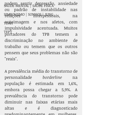
podem sentir depressão, ansiedade 
SAÚDE MENTAL | SAÚDE FÍSICA
ou padrão de instabilidade nas 
SIMBOLISMO | SONHOS | JUNG
relações interpessoais, na 
autoimagem e nos afetos, com 
TDAH
impulsividade acentuada. Muitos 
TEPT
portadores do TPB temem a 
discriminação no ambiente de 
trabalho ou temem que os outros 
pensem que seus problemas não são 
"reais".
A prevalência média do transtorno de 
personalidade 
borderline
 na 
população é estimada em 1,6%, 
embora possa chegar a 5,9%. A 
prevalência do transtorno pode 
diminuir nas faixas etárias mais 
altas e é diagnosticado 
predominantemente em mulheres, 