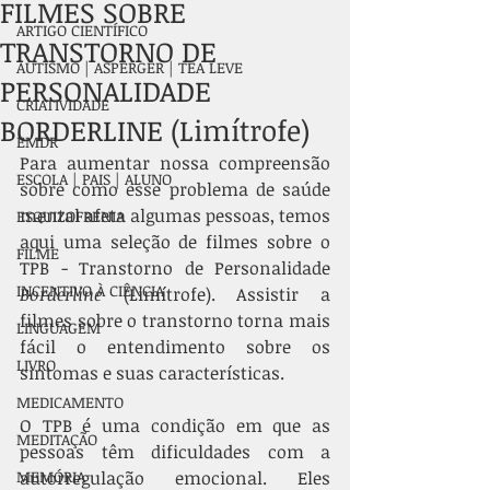
FILMES SOBRE
ARTIGO CIENTÍFICO
TRANSTORNO DE
AUTISMO | ASPERGER | TEA LEVE
PERSONALIDADE
CRIATIVIDADE
BORDERLINE (Limítrofe)
EMDR
Para aumentar nossa compreensão 
ESCOLA | PAIS | ALUNO
sobre como esse problema de saúde 
mental afeta algumas pessoas, temos 
ESQUIZOFRENIA
aqui uma seleção de filmes sobre o 
FILME
TPB - Transtorno de Personalidade 
INCENTIVO À CIÊNCIA
Borderline
 (Limítrofe). Assistir a 
filmes sobre o transtorno torna mais 
LINGUAGEM
fácil o entendimento sobre os 
LIVRO
sintomas e suas características.
MEDICAMENTO
O TPB é uma condição em que as 
MEDITAÇÃO
pessoas têm dificuldades com a 
MEMÓRIA
autorregulação emocional. Eles 