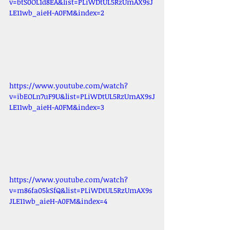
v=btS0OL1d8EA&list=PLiWDtUL5RzUmAX9sJ
LE11wb_aieH-A0FM&index=2
https://www.youtube.com/watch?
v=ibEOLn7uF9U&list=PLiWDtUL5RzUmAX9sJ
LE11wb_aieH-A0FM&index=3
https://www.youtube.com/watch?
v=m86fa05kSfQ&list=PLiWDtUL5RzUmAX9s
JLE11wb_aieH-A0FM&index=4