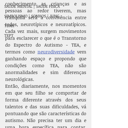
conhecimento as crianças e as 
SAÚDE MENTAL | SAÚDE FÍSICA
pessoas ao redor tiverem, mas 
SIMBOLISMO | SONHOS | JUNG
tranquila será a convivência entre 
todos, neurotípicos e neuroatípicos. 
TDAH
Cada vez mais, surgem movimentos 
TEPT
para esclarecer o que é o Transtorno 
do Espectro do Autismo - TEA, e 
termos como 
neurodiversidade
 vem 
ganhando espaço e propondo que 
condições como TEA, não são 
anormalidades e sim diferenças 
neurológicas.
Então, diariamente, nos momentos 
em que seu filho se comportar de 
forma diferente através dos seus 
talentos e das suas dificuldades, vá 
pontuando que são características do 
autismo. Não precisa ter um dia e 
uma hora específica para contar, 