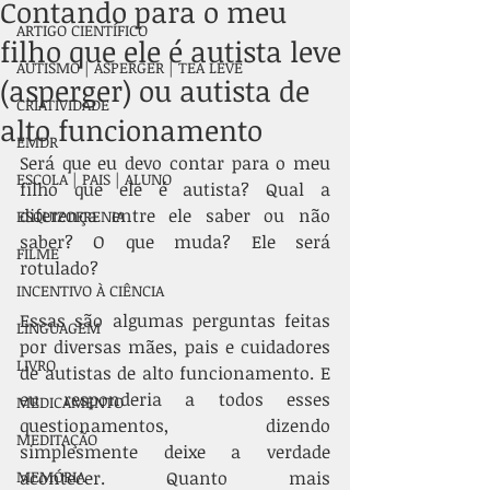
Contando para o meu
ARTIGO CIENTÍFICO
filho que ele é autista leve
AUTISMO | ASPERGER | TEA LEVE
(asperger) ou autista de
CRIATIVIDADE
alto funcionamento
EMDR
Será que eu devo contar para o meu 
ESCOLA | PAIS | ALUNO
filho que ele é autista? Qual a 
diferença entre ele saber ou não 
ESQUIZOFRENIA
saber? O que muda? Ele será 
FILME
rotulado?
INCENTIVO À CIÊNCIA
Essas são algumas perguntas feitas 
LINGUAGEM
por diversas mães, pais e cuidadores 
LIVRO
de autistas de alto funcionamento. E 
eu responderia a todos esses 
MEDICAMENTO
questionamentos, dizendo 
MEDITAÇÃO
simplesmente deixe a verdade 
MEMÓRIA
acontecer. Quanto mais 