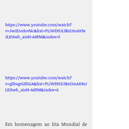
https://www.youtube.com/watch?
v=JwiErodovNc&list=PLiWDtUL5RzUmAX9s
JLE11wb_aieH-A0FM&index=5
https://www.youtube.com/watch?
v=g5bsgrGEbGA&list=PLiWDtUL5RzUmAX9sJ
LE11wb_aieH-A0FM&index=6
Em homenagem ao Dia Mundial de 