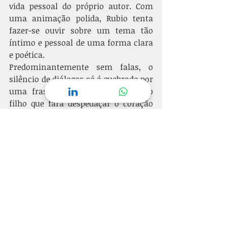
vida pessoal do próprio autor. Com 
uma animação polida, Rubio tenta 
fazer-se ouvir sobre um tema tão 
íntimo e pessoal de uma forma clara 
e poética. 
Predominantemente sem falas, o 
silêncio de diálogos só é quebrado por 
uma frase gritada pelo pai para o 
filho que fará despedaçar o coração 
de qualquer espectador. É para se ver. 
E sentir. E refletir. 
Loop | 2020