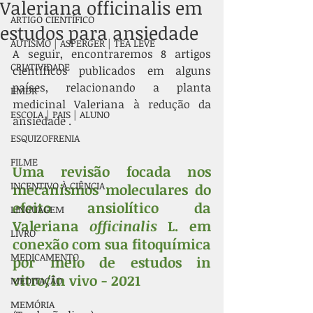
Valeriana officinalis em
ARTIGO CIENTÍFICO
estudos para ansiedade
AUTISMO | ASPERGER | TEA LEVE
A seguir, encontraremos 8 artigos 
CRIATIVIDADE
científicos publicados em alguns 
países, relacionando a planta 
EMDR
medicinal Valeriana à redução da 
ESCOLA | PAIS | ALUNO
ansiedade . 
ESQUIZOFRENIA
FILME
Uma revisão focada nos 
INCENTIVO À CIÊNCIA
mecanismos moleculares do 
efeito ansiolítico da 
LINGUAGEM
Valeriana 
officinalis
 L. em 
LIVRO
conexão com sua fitoquímica 
MEDICAMENTO
por meio de estudos in 
vitro/in vivo - 2021
MEDITAÇÃO
MEMÓRIA