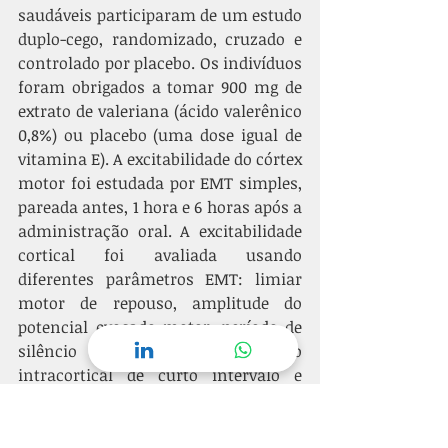
saudáveis participaram de um estudo 
duplo-cego, randomizado, cruzado e 
controlado por placebo. Os indivíduos 
foram obrigados a tomar 900 mg de 
extrato de valeriana (ácido valerênico 
0,8%) ou placebo (uma dose igual de 
vitamina E). A excitabilidade do córtex 
motor foi estudada por EMT simples, 
pareada antes, 1 hora e 6 horas após a 
administração oral. A excitabilidade 
cortical foi avaliada usando 
diferentes parâmetros EMT: limiar 
motor de repouso, amplitude do 
potencial evocado motor, período de 
silêncio cortical, inibição 
intracortical de curto intervalo e 
facilitação intracortical. Além disso, 
foi avaliado a integração sensório-
motora por inibição aferente de 