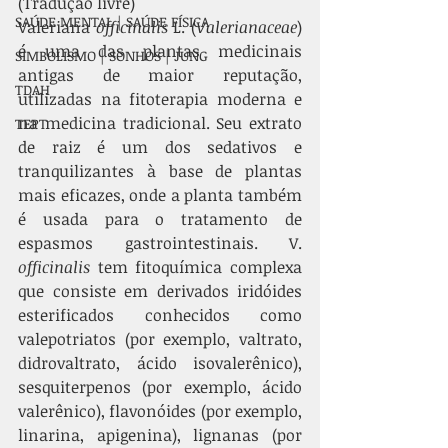
(Tradução livre)
SAÚDE MENTAL | SAÚDE FÍSICA
Valeriana 
officinalis
 L. (
Valerianaceae
) 
é uma das plantas medicinais 
SIMBOLISMO | SONHOS | JUNG
antigas de maior reputação, 
TDAH
utilizadas na fitoterapia moderna e 
na medicina tradicional. Seu extrato 
TEPT
de raiz é um dos sedativos e 
tranquilizantes à base de plantas 
mais eficazes, onde a planta também 
é usada para o tratamento de 
espasmos gastrointestinais. V. 
officinalis
 tem fitoquímica complexa 
que consiste em derivados iridóides 
esterificados conhecidos como 
valepotriatos (por exemplo, valtrato, 
didrovaltrato, ácido isovalerênico), 
sesquiterpenos (por exemplo, ácido 
valerênico), flavonóides (por exemplo, 
linarina, apigenina), lignanas (por 