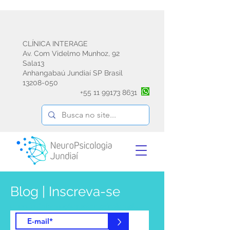
CLÍNICA INTERAGE
Av. Com Videlmo Munhoz, 92
Sala13
Anhangabaú Jundiaí SP Brasil
13208-050
+55
11 99173 8631
Blog | Inscreva-se
e receba informações sobre psicoterapia
emdr avaliação e reabilitação
>
neuropsicológica