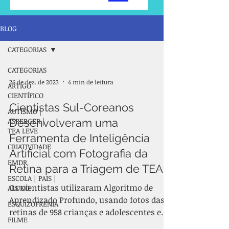
BLOG
CATEGORIAS
CATEGORIAS
26 de dez. de 2023
4 min de leitura
ARTIGO
CIENTÍFICO
Cientistas Sul-Coreanos
AUTISMO |
ASPERGER |
Desenvolveram uma
TEA LEVE
Ferramenta de Inteligência
CRIATIVIDADE
Artificial com Fotografia da
EMDR
Retina para a Triagem de TEA
ESCOLA | PAIS |
Os cientistas utilizaram Algoritmo de
ALUNO
Aprendizado Profundo, usando fotos das
ESQUIZOFRENIA
retinas de 958 crianças e adolescentes e
FILME
combinaram esse...