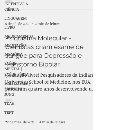
INCENTIVO À
CIÊNCIA
LINGUAGEM
5 de jul. de 2021
2 min de leitura
LIVRO
MEDICAMENTO
Psiquiatria Molecular -
MEDITAÇÃO
Cientistas criam exame de
MEMÓRIA
sangue para Depressão e
SAÚDE
Transtorno Bipolar
MENTAL |
SAÚDE FÍSICA
(Tradução livre) Pesquisadores da Indiana
University School of Medicine, nos EUA,
SIMBOLISMO |
passaram quatro anos desenvolvendo um
SONHOS |
JUNG
teste sanguíneo...
TDAH
TEPT
22 de mar. de 2021
4 min de leitura