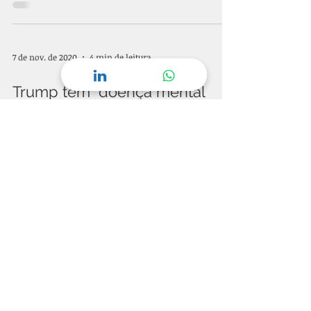
7 de nov. de 2020
4 min de leitura
Trump tem "doença mental
perigosa", dizem especialistas
em psiquiatria na Conferência
de Yale - 2017
(Tradução Livre) Especialistas em saúde
mental dizem que o presidente é
"paranoico e delirante". Donald Trump
tem uma “doença mental...
CLÍNICA INTERAGE