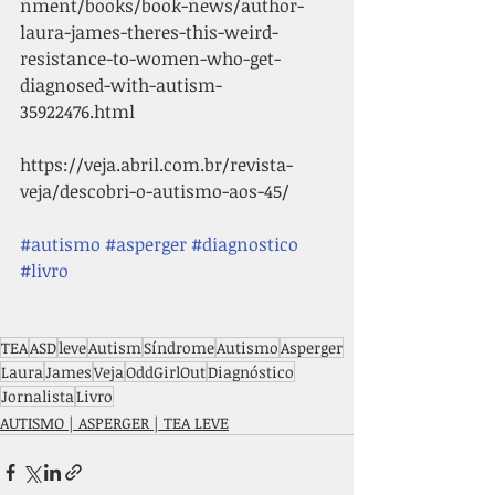
nment/books/book-news/author-
laura-james-theres-this-weird-
resistance-to-women-who-get-
diagnosed-with-autism-
35922476.html
https://veja.abril.com.br/revista-
veja/descobri-o-autismo-aos-45/
#autismo
#asperger
#diagnostico
#livro
TEA
ASD
leve
Autism
Síndrome
Autismo
Asperger
Laura
James
Veja
OddGirlOut
Diagnóstico
Jornalista
Livro
AUTISMO | ASPERGER | TEA LEVE