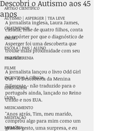
Descobri o Autismo aos 45
ARTIGO CIENTÍFICO
anos
AUTISMO | ASPERGER | TEA LEVE
A jornalista inglesa, Laura James, 
CRIATIVIDADE
casada, mãe de quatro filhos, conta 
ao repórter por que o diagnóstico de 
EMDR
Asperger foi uma descoberta que 
ESCOLA | PAIS | ALUNO
trouxe mais proximidade com seu 
marido.
ESQUIZOFRENIA
FILME
A jornalista lançou o livro Odd Girl 
INCENTIVO À CIÊNCIA
Out - A Descoberta da Menina 
Diferente - não traduzido para o 
LINGUAGEM
português ainda, lançado no Reino 
LIVRO
Unido e nos EUA.
MEDICAMENTO
"Anos atrás, Tim, meu marido, 
MEDITAÇÃO
comprou algo para mim como um 
MEMÓRIA
grande gesto, uma surpresa, e eu 