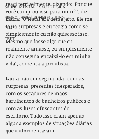
reagi terrivelmente, dizendo: 'Por que 
SAÚDE MENTAL | SAÚDE FÍSICA
você comprou isso para mim?'", diz 
SIMBOLISMO | SONHOS | JUNG
Laura. "O Natal era desse jeito. Ele me 
fazia surpresas e eu reagia como se 
TDAH
simplesmente eu não quisesse isso. 
TEPT
Mesmo que fosse algo que eu 
realmente amasse, eu simplesmente 
não conseguia encaixá-lo em minha 
vida", comenta a jornalista.
Laura não conseguia lidar com as 
surpresas, presentes inesperados, 
com os secadores de mãos 
barulhentos de banheiros públicos e 
com as luzes ofuscantes do 
escritório. Tudo isso eram apenas 
alguns exemplos de situações diárias 
que a atormentavam.