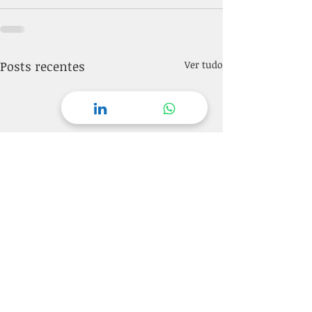
Posts recentes
Ver tudo
Teoria da Mente: Como
CBD - Canabidio