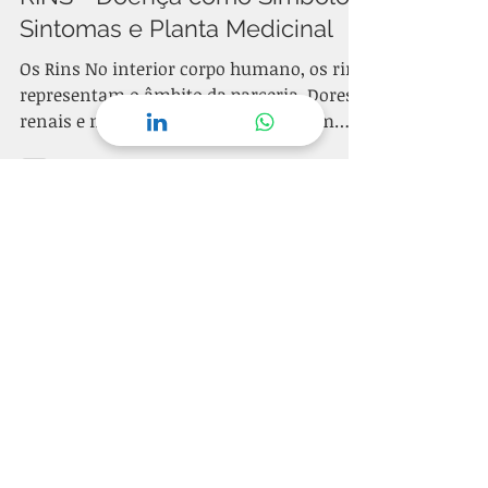
Sintomas e Planta Medicinal
Os Rins No interior corpo humano, os rins
representam o âmbito da parceria. Dores
renais e moléstias dos rins costumam
surgir quando...
24 de mai. de 2021
11 min de leitura
FÍGADO - Doença como
Símbolo, Sintomas e Plantas
Medicinais
Vejamos a doença de um modo novo e
construtivo. As doenças têm um
significado simbólico que indicam
conflitos não resolvidos da alma....