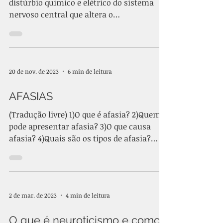
distúrbio químico e elétrico do sistema
nervoso central que altera o
funcionamento de partes ou do cérebro
todo, provocando repetidas crises,
caracterizadas por convulsões que podem
se manifestar na forma de alterações
20 de nov. de 2023
6 min de leitura
motoras, sensoriais e comportamentais,
muitas vezes com perda de consciência.
AFASIAS
Essas manifestações variam conforme a
região afetada e precisam ser evitadas,
(Tradução livre) 1)O que é afasia? 2)Quem
pois podem provocar lesões no cérebro e
pode apresentar afasia? 3)O que causa
deixar sequelas. Estima-se q
afasia? 4)Quais são os tipos de afasia?
5)Como a afasia é...
2 de mar. de 2023
4 min de leitura
O que é neuroticismo e como