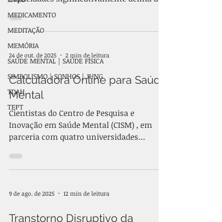
média em uma ou mais áreas do
MEDICAMENTO
funcionamento humano, podendo
MEDITAÇÃO
envolver habilidades intelectuais,
MEMÓRIA
acadêmicas, criativas, artísticas,
24 de out. de 2025
2 min de leitura
psicomotoras ou de liderança.
SAÚDE MENTAL | SAÚDE FÍSICA
Atualmente, compreende-se que a
SIMBOLISMO | SONHOS | JUNG
Calculadora Online para Saúde
superdotação não se restringe ao elevado
TDAH
desempenho intelectual, mas envolve um
Mental
padrão complexo de desenvolvimento
TEPT
Cientistas do Centro de Pesquisa e
cognitivo, emocional e comportamental.
Inovação em Saúde Mental (CISM) , em
Um dos conceitos ce
parceria com quatro universidades
públicas brasileiras (USP, UFSM, UFRGS e
Unifesp), desenvolveram a Calculadora
Transdiagnóstica SMFQ , uma ferramenta
online e gratuita para auxiliar na
9 de ago. de 2025
12 min de leitura
identificação de sintomas de depressão e
outros transtornos psiquiátricos . 🔍 Como
Transtorno Disruptivo da
Funciona a Calculadora Base: A