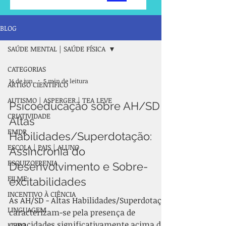
BLOG
SAÚDE MENTAL | SAÚDE FÍSICA
CATEGORIAS
14 de jun.
5 min de leitura
ARTIGO CIENTÍFICO
AUTISMO | ASPERGER | TEA LEVE
Psicoeducação sobre AH/SD -
CRIATIVIDADE
Altas
EMDR
Habilidades/Superdotação:
ESCOLA | PAIS | ALUNO
Assincronia do
ESQUIZOFRENIA
Desenvolvimento e Sobre-
FILME
excitabilidades
INCENTIVO À CIÊNCIA
As AH/SD - Altas Habilidades/Superdotação
LINGUAGEM
caracterizam-se pela presença de
capacidades significativamente acima da
LIVRO