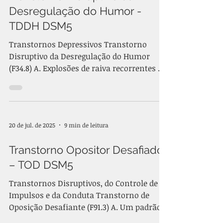
ferramenta utiliza a escala do
Desregulação do Humor -
Questionário Breve de Humor e
TDDH DSM5
Sentimentos (SMFQ - Short Mood and
Transtornos Depressivos Transtorno
Feelings
Disruptivo da Desregulação do Humor
(F34.8) A. Explosões de raiva recorrentes e
graves...
20 de jul. de 2025
9 min de leitura
Transtorno Opositor Desafiador
– TOD DSM5
Transtornos Disruptivos, do Controle de
Impulsos e da Conduta Transtorno de
Oposição Desafiante (F91.3) A. Um padrão
de humor...