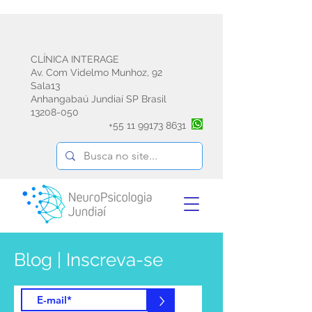
CLÍNICA INTERAGE
Av. Com Videlmo Munhoz, 92
Sala13
Anhangabaú Jundiaí SP Brasil
13208-050
+55
11 99173 8631
Blog | Inscreva-se
e receba informações sobre psicoterapia
emdr avaliação e reabilitação
>
neuropsicológica